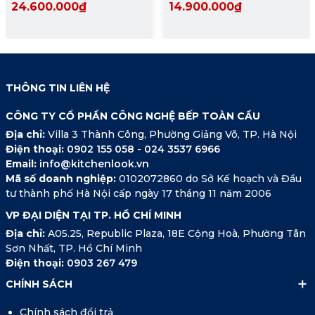
24.600.000₫
14.900.000₫
THÔNG TIN LIÊN HỆ
CÔNG TY CỔ PHẦN CÔNG NGHỆ BẾP TOÀN CẦU
Địa chỉ:
Villa 3 Thành Công, Phường Giảng Võ, TP. Hà Nội
Điện thoại:
0902 155 058
-
024 3537 6966
Email:
info@kitchenlook.vn
Mã số doanh nghiệp:
0102072860 do Sở Kế hoạch và Đầu
tư thành phố Hà Nội cấp ngày 17 tháng 11 năm 2006
VP ĐẠI DIỆN TẠI TP. HỒ CHÍ MINH
Địa chỉ:
A05.25, Republic Plaza, 18E Cộng Hoà, Phường Tân
Sơn Nhất, TP. Hồ Chí Minh
Điện thoại:
0903 267 479
CHÍNH SÁCH
Chính sách đổi trả