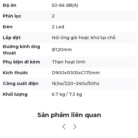
Độ ồn
50-66 dB(A)
Phin lọc
2
Đèn
2 Led
Lắp đặt
Nối ống gió hoặc khử tại chỗ
Đường kính ống
Ø120mm
thoát
Phụ kiện đi kèm
Than hoạt tính
Kích thước
D900xR305xC175mm
Công suất điện
163w/220~240v/50hz
Khối lượng
6.7 kg / 7.3 kg
Sản phẩm liên quan