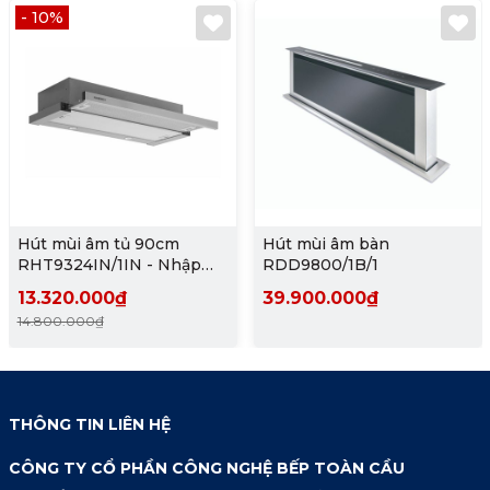
- 10%
Hút mùi âm tủ 90cm
Hút mùi âm bàn
RHT9324IN/1IN - Nhập
RDD9800/1B/1
khẩu chính hãng
13.320.000₫
39.900.000₫
14.800.000₫
THÔNG TIN LIÊN HỆ
CÔNG TY CỔ PHẦN CÔNG NGHỆ BẾP TOÀN CẦU