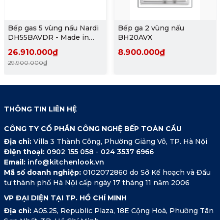
Bếp gas 5 vùng nấu Nardi
Bếp ga 2 vùng nấu
DH55BAVDR - Made in
BH20AVX
Italy. Nhập khẩu chính
26.910.000₫
8.900.000₫
hãng
29.900.000₫
THÔNG TIN LIÊN HỆ
CÔNG TY CỔ PHẦN CÔNG NGHỆ BẾP TOÀN CẦU
Địa chỉ:
Villa 3 Thành Công, Phường Giảng Võ, TP. Hà Nội
Điện thoại:
0902 155 058
-
024 3537 6966
Email:
info@kitchenlook.vn
Mã số doanh nghiệp:
0102072860 do Sở Kế hoạch và Đầu
tư thành phố Hà Nội cấp ngày 17 tháng 11 năm 2006
VP ĐẠI DIỆN TẠI TP. HỒ CHÍ MINH
Địa chỉ:
A05.25, Republic Plaza, 18E Cộng Hoà, Phường Tân