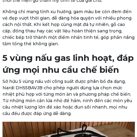
thời thể hiện gu thẩm mỹ tinh tế của gia chủ.
Không chỉ mang tính xu hướng, gam màu be còn đem đến
vẻ đẹp vượt thời gian, dễ dàng hòa quyện với nhiều phong
cách nội thất. Khi kết hợp cùng mặt đá tự nhiên, gỗ cao
cấp, đồng thau hay các vật liệu hoàn thiện sang trọng,
chiếc bếp trở thành một điểm nhấn tinh tế, góp phần nâng
tầm tổng thể không gian.
5 vùng nấu gas linh hoạt, đáp
ứng mọi nhu cầu chế biến
Sở hữu 5 vùng nấu với công suất được phân bổ đa dạng,
Nardi DH55BAVJB cho phép người dùng lựa chọn mức
nhiệt phù hợp với từng món ăn và phương pháp chế biến.
Từ những món cần lửa nhỏ để hầm, ninh đến các món yêu
cầu nhiệt lượng lớn để xào hoặc đun sôi nhanh, mọi nhu
cầu đều được đáp ứng dễ dàng.