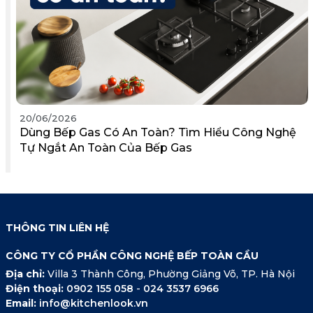
20/06/2026
Dùng Bếp Gas Có An Toàn? Tìm Hiểu Công Nghệ
Tự Ngắt An Toàn Của Bếp Gas
THÔNG TIN LIÊN HỆ
CÔNG TY CỔ PHẦN CÔNG NGHỆ BẾP TOÀN CẦU
Địa chỉ:
Villa 3 Thành Công, Phường Giảng Võ, TP. Hà Nội
Điện thoại:
0902 155 058
-
024 3537 6966
Email:
info@kitchenlook.vn