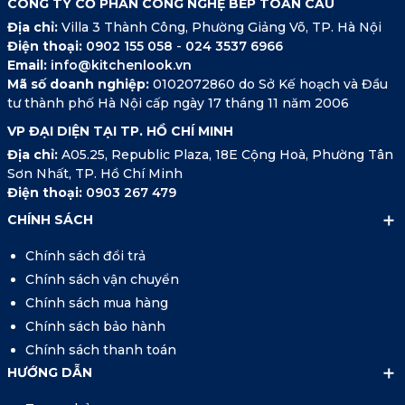
CÔNG TY CỔ PHẦN CÔNG NGHỆ BẾP TOÀN CẦU
Địa chỉ:
Villa 3 Thành Công, Phường Giảng Võ, TP. Hà Nội
Điện thoại:
0902 155 058
-
024 3537 6966
Email:
info@kitchenlook.vn
Mã số doanh nghiệp:
0102072860 do Sở Kế hoạch và Đầu
tư thành phố Hà Nội cấp ngày 17 tháng 11 năm 2006
VP ĐẠI DIỆN TẠI TP. HỒ CHÍ MINH
Địa chỉ:
A05.25, Republic Plaza, 18E Cộng Hoà, Phường Tân
Sơn Nhất, TP. Hồ Chí Minh
Điện thoại:
0903 267 479
CHÍNH SÁCH
Chính sách đổi trả
Chính sách vận chuyển
Chính sách mua hàng
Chính sách bảo hành
Chính sách thanh toán
HƯỚNG DẪN