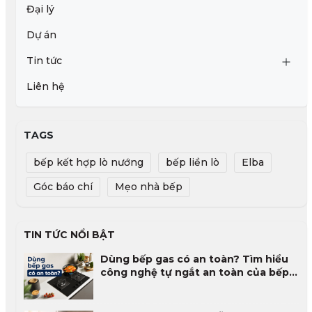
Đại lý
Dự án
Tin tức
Liên hệ
TAGS
bếp kết hợp lò nướng
bếp liền lò
Elba
Góc báo chí
Mẹo nhà bếp
TIN TỨC NỔI BẬT
Dùng bếp gas có an toàn? Tìm hiểu
công nghệ tự ngắt an toàn của bếp
gas