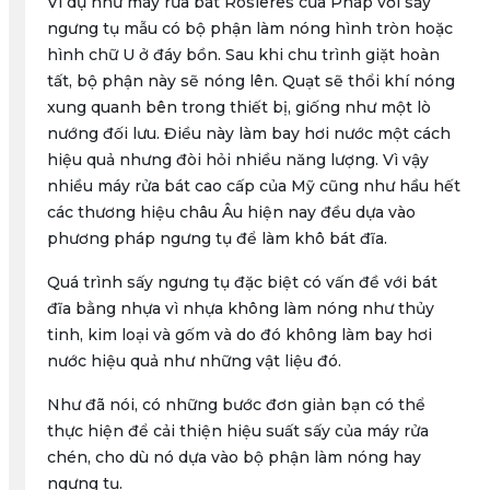
Ví dụ như máy rửa bát Rosieres của Pháp với sấy
ngưng tụ mẫu có bộ phận làm nóng hình tròn hoặc
hình chữ U ở đáy bồn. Sau khi chu trình giặt hoàn
tất, bộ phận này sẽ nóng lên. Quạt sẽ thổi khí nóng
xung quanh bên trong thiết bị, giống như một lò
nướng đối lưu. Điều này làm bay hơi nước một cách
hiệu quả nhưng đòi hỏi nhiều năng lượng. Vì vậy
nhiều máy rửa bát cao cấp của Mỹ cũng như hầu hết
các thương hiệu châu Âu hiện nay đều dựa vào
phương pháp ngưng tụ để làm khô bát đĩa.
Quá trình sấy ngưng tụ đặc biệt có vấn đề với bát
đĩa bằng nhựa vì nhựa không làm nóng như thủy
tinh, kim loại và gốm và do đó không làm bay hơi
nước hiệu quả như những vật liệu đó.
Như đã nói, có những bước đơn giản bạn có thể
thực hiện để cải thiện hiệu suất sấy của máy rửa
chén, cho dù nó dựa vào bộ phận làm nóng hay
ngưng tụ.