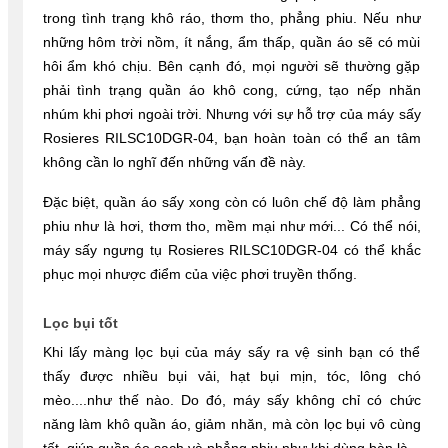
trong tình trạng khô ráo, thơm tho, phẳng phiu. Nếu như 
những hôm trời nồm, ít nắng, ẩm thấp, quần áo sẽ có mùi 
hôi ẩm khó chịu. Bên cạnh đó, mọi người sẽ thường gặp 
phải tình trạng quần áo khô cong, cứng, tạo nếp nhăn 
nhúm khi phơi ngoài trời. Nhưng với sự hỗ trợ của máy sấy 
Rosieres RILSC10DGR-04, bạn hoàn toàn có thể an tâm 
không cần lo nghĩ đến những vấn đề này.
Đặc biệt, quần áo sấy xong còn có luôn chế độ làm phẳng 
phiu như là hơi, thơm tho, mềm mại như mới... Có thể nói, 
máy sấy ngưng tụ Rosieres RILSC10DGR-04 có thể khắc 
phục mọi nhược điểm của việc phơi truyền thống.
Lọc bụi tốt
Khi lấy màng lọc bụi của máy sấy ra vệ sinh bạn có thể 
thấy được nhiều bụi vải, hạt bụi mịn, tóc, lông chó 
mèo....như thế nào. Do đó, máy sấy không chỉ có chức 
năng làm khô quần áo, giảm nhăn, mà còn lọc bụi vô cùng 