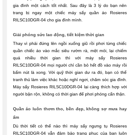
gia đình một cách tốt nhất. Sau đây là 3 lý do bạn nên 
trang bị ngay một chiếc máy sấy quần áo Rosieres 
RILSC10DGR-04 cho gia đình mình.
Giải phóng sức lao động, tiết kiệm thời gian
Thay vì phải đứng lên ngồi xuống giũ rồi phơi từng chiếc 
quần chiếc áo vào mắc siêu rườm rà, mệt mỏi, lại chiếm 
quá nhiều thời gian thì với máy sấy Rosieres 
RILSC10DGR-04 mọi người chỉ cần bỏ hết đồ vào máy rồi 
bấm nút là xong. Với quỹ thời gian dư ra đó, bạn có thể 
tranh thủ làm việc khác hoặc nghỉ ngơi, chăm sóc gia đình. 
Máy sấy Rosieres RILSC10DGR-04 lại càng thích hợp với 
người bận rộn, không có thời gian để phơi phóng cẩn thận.
Quần áo luôn thơm tho, bền đẹp, không sợ mưa hay 
ẩm
Dù thời tiết có thế nào thì máy sấy ngưng tụ Rosieres 
RILSC10DGR-04 vẫn đảm bảo trang phục của bạn luôn 