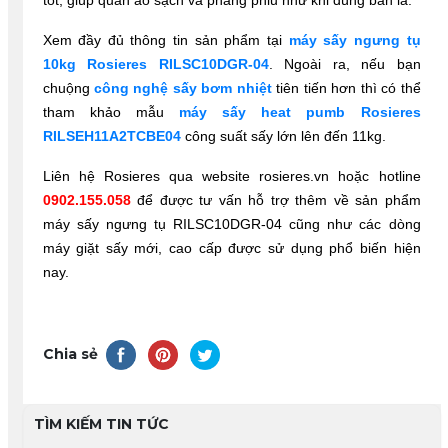
tốt, giúp quần áo sạch và phẳng phiu như khi dùng bàn là. 
Xem đầy đủ thông tin sản phẩm tại 
máy sấy ngưng tụ 
10kg Rosieres RILSC10DGR-04
. Ngoài ra, nếu bạn 
chuộng 
công nghệ sấy bơm nhiệt
tiên tiến hơn thì có thể 
tham khảo mẫu 
máy sấy heat pumb Rosieres 
RILSEH11A2TCBE04
công suất sấy lớn lên đến 11kg.
Liên hệ Rosieres qua website rosieres.vn hoặc hotline 
0902.155.058
để được tư vấn hỗ trợ thêm về sản phẩm 
máy sấy ngưng tụ 
RILSC10DGR-04 cũng như các dòng
máy giặt sấy mới, cao cấp được sử dụng phổ biến hiện
nay.
Chia sẻ
TÌM KIẾM TIN TỨC