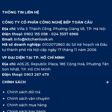
THÔNG TIN LIÊN HỆ
CÔNG TY CỔ PHẦN CÔNG NGHỆ BẾP TOÀN CẦU
Địa chỉ:
Villa 3 Thành Công, Phường Giảng Võ, TP. Hà Nội
Điện thoại:
0902 155 058
-
024 3537 6966
Email:
info@kitchenlook.vn
Mã số doanh nghiệp:
0102072860 do Sở Kế hoạch và Đầu
tư thành phố Hà Nội cấp ngày 17 tháng 11 năm 2006
VP ĐẠI DIỆN TẠI TP. HỒ CHÍ MINH
Địa chỉ:
A05.25, Republic Plaza, 18E Cộng Hoà, Phường Tân
Sơn Nhất, TP. Hồ Chí Minh
Điện thoại:
0903 267 479
CHÍNH SÁCH
Chính sách đổi trả
Chính sách vận chuyển
Chính sách mua hàng
Chính sách bảo hành