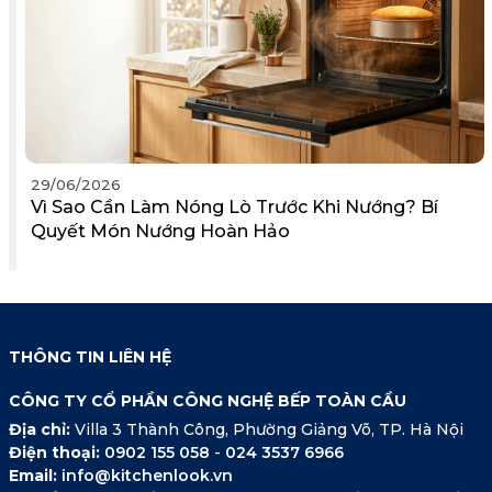
29/06/2026
Vì Sao Cần Làm Nóng Lò Trước Khi Nướng? Bí
Quyết Món Nướng Hoàn Hảo
THÔNG TIN LIÊN HỆ
CÔNG TY CỔ PHẦN CÔNG NGHỆ BẾP TOÀN CẦU
Địa chỉ:
Villa 3 Thành Công, Phường Giảng Võ, TP. Hà Nội
Điện thoại:
0902 155 058
-
024 3537 6966
Email:
info@kitchenlook.vn