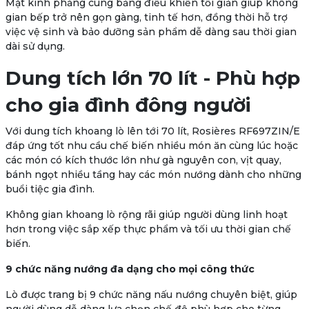
Mặt kính phẳng cùng bảng điều khiển tối giản giúp không
gian bếp trở nên gọn gàng, tinh tế hơn, đồng thời hỗ trợ
việc vệ sinh và bảo dưỡng sản phẩm dễ dàng sau thời gian
dài sử dụng.
Dung tích lớn 70 lít - Phù hợp
cho gia đình đông người
Với dung tích khoang lò lên tới
70 lít
, Rosières RF697ZIN/E
đáp ứng tốt nhu cầu chế biến nhiều món ăn cùng lúc hoặc
các món có kích thước lớn như gà nguyên con, vịt quay,
bánh ngọt nhiều tầng hay các món nướng dành cho những
buổi tiệc gia đình.
Không gian khoang lò rộng rãi giúp người dùng linh hoạt
hơn trong việc sắp xếp thực phẩm và tối ưu thời gian chế
biến.
9 chức năng nướng đa dạng cho mọi công thức
Lò được trang bị
9 chức năng nấu nướng chuyên biệt
, giúp
người dùng dễ dàng lựa chọn chế độ phù hợp cho từng