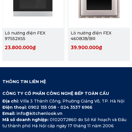
Lò nướng điện FEX
Lò nướng điện FEX
97S52XS5
460BJB/BR
23.800.000₫
39.900.000₫
THÔNG TIN LIÊN HỆ
CÔNG TY CỔ PHẦN CÔNG NGHỆ BẾP TOÀN CẦU
Địa chỉ:
Villa 3 Thành Công, Phường Giảng Võ, TP. Hà Nội
Điện thoại:
0902 155 058
-
024 3537 6966
Email:
info@kitchenlook.vn
Mã số doanh nghiệp:
0102072860 do Sở Kế hoạch và Đầu
tư thành phố Hà Nội cấp ngày 17 tháng 11 năm 2006