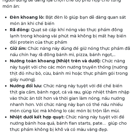
món ăn:
Đèn khoang lò
:
Bật đèn lò giúp bạn dễ dàng quan sát
món ăn khi chế biến
Rã đông:
Quạt sẽ cấp khí nóng vào thực phẩm đông
lạnh trong khoảng vài phút mà không bị mất hay biến
đổi protein của thực phẩm
Giữ ấm:
Chức năng này dùng để giữ nóng thực phẩm đã
nấu chín hay rã đông bánh mì, pizza, bánh ngọt,...
Nướng toàn khoang (Nhiệt trên và dưới):
Chức năng
này tuyệt vời cho các món nướng truyền thống (nướng
thịt đỏ như bò, cừu, bánh mì hoặc thực phẩm gói trong
giấy nướng).
Nướng đối lưu:
Chức năng này tuyệt vời để chế biến
thịt gia cầm, bánh ngọt, cá và rau, giúp nhiệt thâm nhập
vào thức ăn tốt hơn và thời gian làm nóng, nấu nướng
nhanh hơn. Với chức năng này bạn có thể nấu nhiều
món cùng lúc mà không lo các món bị trộn lẫn mùi.
Nhiệt dưới kết hợp quạt:
Chức năng này tuyệt vời để
nướng bánh hoa quả, bánh flan starts, pate… giúp cho
thực phẩm không bị khô và có màu vàng đẹp.