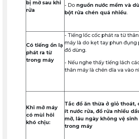
bị mờ
sau khi
- Do
nguồn nước mềm và d
rửa
bột rửa chén quá nhiều
.
- Tiếng lốc cốc phát ra từ thân
máy là do kẹt tay phun đụng 
Có tiếng ồn lạ
đồ dùng.
phát ra từ
trong máy
- Nếu nghe thấy tiếng lách cá
thân máy là chén dĩa va vào n
Tắc đồ ăn thừa ở giỏ thoát,
Khi mở máy
ít nước rửa, đồ rửa nhiều dầ
có mùi hôi
mỡ, lâu ngày không vệ sinh
khó chịu:
trong máy