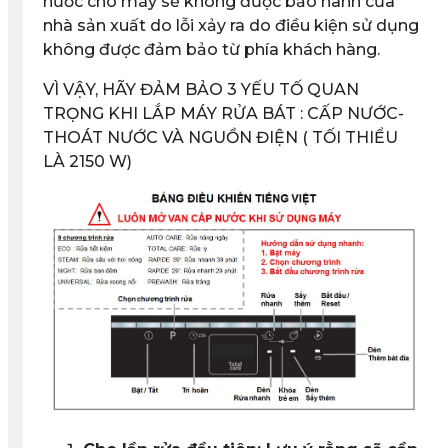
nước cho máy sẽ không được bảo hành của
nhà sản xuất do lỗi xảy ra do điều kiện sử dụng
không được đảm bảo từ phía khách hàng.
VÌ VẬY, HÃY ĐẢM BẢO 3 YẾU TỐ QUAN
TRỌNG KHI LẮP MÁY RỬA BÁT : CẤP NƯỚC-
THOÁT NƯỚC VÀ NGUỒN ĐIỆN ( TỐI THIỂU
LÀ 2150 W)