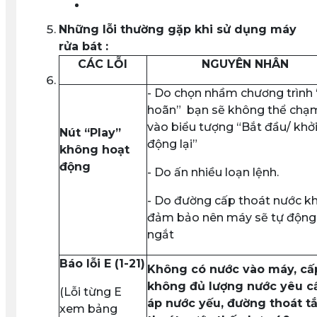
Những lỗi thường gặp khi sử dụng máy
rửa bát :
CÁC LỖI
NGUYÊN NHÂN
- Do chọn nhầm chương trình 
hoãn”
bạn sẽ không thể chạ
vào biểu tượng “Bắt đầu/ khở
Nút “Play”
động lại”
không hoạt
động
- Do ấn nhiều loạn lệnh.
- Do đường cấp thoát nước k
đảm bảo nên máy sẽ tự động
ngắt
Báo lỗi E (1-21)
Không có nước vào máy, cấ
không đủ lượng nước yêu c
(Lỗi từng E
áp nước yếu, đường thoát tắ
xem bảng