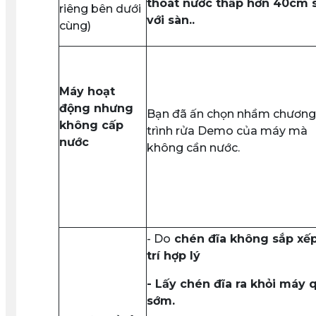
thoát nước thấp hơn 40cm 
riêng bên dưới
với sàn..
cùng)
Máy hoạt
động nhưng
Bạn đã ấn chọn nhầm chương
không cấp
trình rửa Demo của máy mà
nước
không cần nước.
- Do
chén đĩa không sắp xếp
trí hợp lý
- L
ấy chén đĩa ra khỏi máy 
sớm.