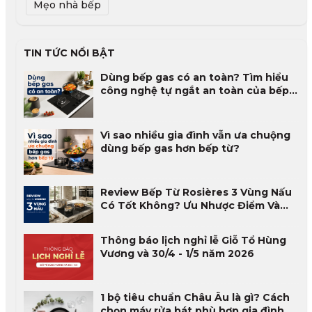
Mẹo nhà bếp
TIN TỨC NỔI BẬT
Dùng bếp gas có an toàn? Tìm hiểu
công nghệ tự ngắt an toàn của bếp
gas
Vì sao nhiều gia đình vẫn ưa chuộng
dùng bếp gas hơn bếp từ?
Review Bếp Từ Rosières 3 Vùng Nấu
Có Tốt Không? Ưu Nhược Điểm Và
Đánh Giá Thực Tế 2026
Thông báo lịch nghỉ lễ Giỗ Tổ Hùng
Vương và 30/4 - 1/5 năm 2026
1 bộ tiêu chuẩn Châu Âu là gì? Cách
chọn máy rửa bát phù hợp gia đình