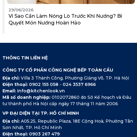
29/06/2026
Vì Sao Cần Làm Nóng Lò Trước Khi Nướng? Bí
Quyết Món Nướng Hoàn Hảo
THÔNG TIN LIÊN HỆ
CÔNG TY CỔ PHẦN CÔNG NGHỆ BẾP TOÀN CẦU
Địa chỉ:
Villa 3 Thành Công, Phường Giảng Võ, TP. Hà Nội
Điện thoại:
0902 155 058
-
024 3537 6966
Email:
info@kitchenlook.vn
Mã số doanh nghiệp:
0102072860 do Sở Kế hoạch và Đầu
tư thành phố Hà Nội cấp ngày 17 tháng 11 năm 2006
VP ĐẠI DIỆN TẠI TP. HỒ CHÍ MINH
Địa chỉ:
A05.25, Republic Plaza, 18E Cộng Hoà, Phường Tân
Sơn Nhất, TP. Hồ Chí Minh
Điện thoại:
0903 267 479