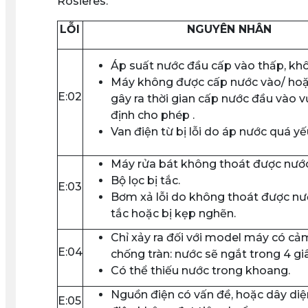
Rosieres.
LỖI
NGUYÊN NHÂN
Áp suất nước đầu cấp vào thấp, kh
Máy không được cấp nước vào/ hoặ
E:02
gây ra thời gian cấp nước đầu vào 
định cho phép .
Van điện từ bị lỗi do áp nước quá y
Máy rửa bát không thoát được nước
Bộ lọc bị tắc.
E:03
Bơm xả lỗi do không thoát được nư
tắc hoặc bị kẹp nghẽn.
Chỉ xảy ra đối với model máy có cả
E:04
chống tràn: nước sẽ ngắt trong 4 giâ
Có thể thiếu nước trong khoang.
Nguồn điện có vấn đề, hoặc dây di
E:05