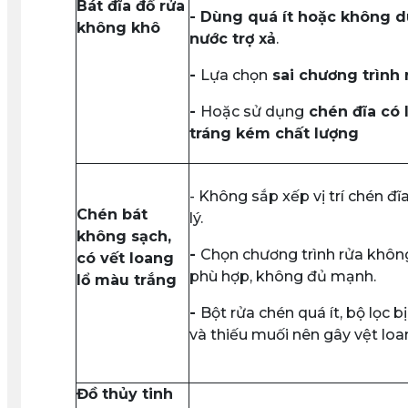
Bát đĩa đồ rửa
- Dùng quá ít hoặc không 
không khô
nước trợ xả
.
-
Lựa chọn
sai chương trình 
-
Hoặc sử dụng
chén đĩa có 
tráng kém chất lượng
- Không sắp xếp vị trí chén đĩ
Chén bát
lý.
không sạch,
-
Chọn chương trình rửa khôn
có vết loang
phù hợp, không đủ mạnh.
lổ màu trắng
-
Bột rửa chén quá ít, bộ lọc b
và thiếu muối nên gây vệt loa
Đồ thủy tinh