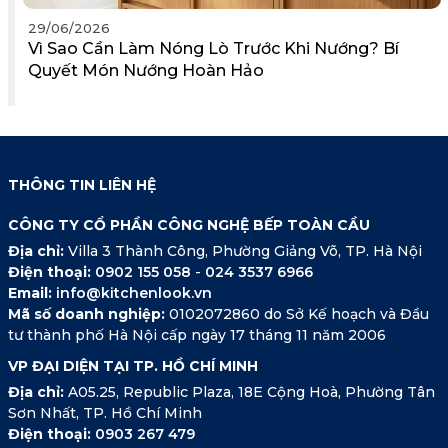
29/06/2026
Vì Sao Cần Làm Nóng Lò Trước Khi Nướng? Bí
Quyết Món Nướng Hoàn Hảo
THÔNG TIN LIÊN HỆ
CÔNG TY CỔ PHẦN CÔNG NGHỆ BẾP TOÀN CẦU
Địa chỉ:
Villa 3 Thành Công, Phường Giảng Võ, TP. Hà Nội
Điện thoại:
0902 155 058
-
024 3537 6966
Email:
info@kitchenlook.vn
Mã số doanh nghiệp:
0102072860 do Sở Kế hoạch và Đầu
tư thành phố Hà Nội cấp ngày 17 tháng 11 năm 2006
VP ĐẠI DIỆN TẠI TP. HỒ CHÍ MINH
Địa chỉ:
A05.25, Republic Plaza, 18E Cộng Hoà, Phường Tân
Sơn Nhất, TP. Hồ Chí Minh
Điện thoại:
0903 267 479