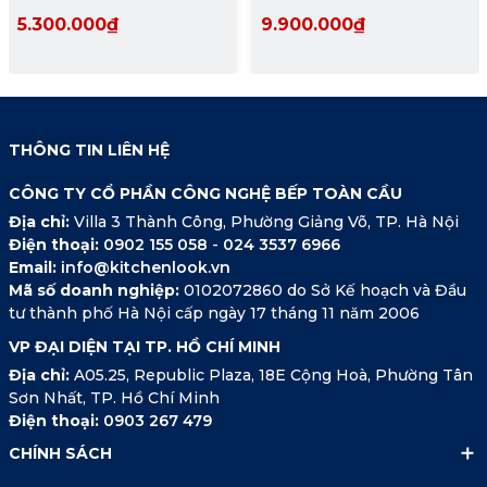
5.300.000₫
9.900.000₫
THÔNG TIN LIÊN HỆ
CÔNG TY CỔ PHẦN CÔNG NGHỆ BẾP TOÀN CẦU
Địa chỉ:
Villa 3 Thành Công, Phường Giảng Võ, TP. Hà Nội
Điện thoại:
0902 155 058
-
024 3537 6966
Email:
info@kitchenlook.vn
Mã số doanh nghiệp:
0102072860 do Sở Kế hoạch và Đầu
tư thành phố Hà Nội cấp ngày 17 tháng 11 năm 2006
VP ĐẠI DIỆN TẠI TP. HỒ CHÍ MINH
Địa chỉ:
A05.25, Republic Plaza, 18E Cộng Hoà, Phường Tân
Sơn Nhất, TP. Hồ Chí Minh
Điện thoại:
0903 267 479
CHÍNH SÁCH