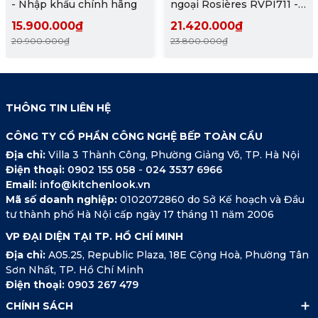
- Nhập khẩu chính hãng
ngoại Rosières RVPI711 -
Nhập khẩu chính hãng
15.900.000₫
21.420.000₫
20.900.000₫
23.800.000₫
THÔNG TIN LIÊN HỆ
CÔNG TY CỔ PHẦN CÔNG NGHỆ BẾP TOÀN CẦU
Địa chỉ:
Villa 3 Thành Công, Phường Giảng Võ, TP. Hà Nội
Điện thoại:
0902 155 058
-
024 3537 6966
Email:
info@kitchenlook.vn
Mã số doanh nghiệp:
0102072860 do Sở Kế hoạch và Đầu
tư thành phố Hà Nội cấp ngày 17 tháng 11 năm 2006
VP ĐẠI DIỆN TẠI TP. HỒ CHÍ MINH
Địa chỉ:
A05.25, Republic Plaza, 18E Cộng Hoà, Phường Tân
Sơn Nhất, TP. Hồ Chí Minh
Điện thoại:
0903 267 479
CHÍNH SÁCH