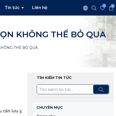
0
0
Tin tức
Liên hệ
CHỌN KHÔNG THỂ BỎ QUA
 KHÔNG THỂ BỎ QUA
TÌM KIẾM TIN TỨC
CHUYÊN MỤC
 cần lưu ý,