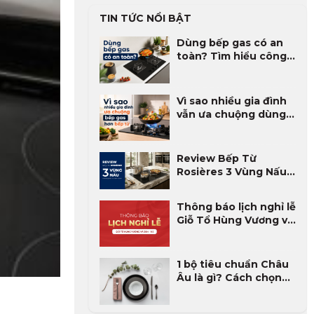
TIN TỨC NỔI BẬT
Dùng bếp gas có an
toàn? Tìm hiểu công
nghệ tự ngắt an toàn
của bếp gas
Vì sao nhiều gia đình
vẫn ưa chuộng dùng
bếp gas hơn bếp từ?
Review Bếp Từ
Rosières 3 Vùng Nấu
Có Tốt Không? Ưu
Nhược Điểm Và Đánh
Thông báo lịch nghỉ lễ
Giá Thực Tế 2026
Giỗ Tổ Hùng Vương và
30/4 - 1/5 năm 2026
1 bộ tiêu chuẩn Châu
Âu là gì? Cách chọn
máy rửa bát phù hợp
gia đình Việt