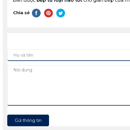
biết được
bếp từ loại nào tốt
cho gian bếp của mì
Chia sẻ
Gửi thông tin