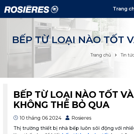
Trang c
BẾP TỪ LOẠI NÀO TỐT 
Trang chủ
Tin tứ
BẾP TỪ LOẠI NÀO TỐT VÀ
KHÔNG THỂ BỎ QUA
10 tháng 06 2024
Rosieres
Thị trường thiết bị nhà bếp luôn sôi động với nh