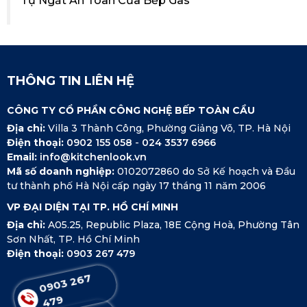
Tự Ngắt An Toàn Của Bếp Gas
THÔNG TIN LIÊN HỆ
CÔNG TY CỔ PHẦN CÔNG NGHỆ BẾP TOÀN CẦU
Địa chỉ:
Villa 3 Thành Công, Phường Giảng Võ, TP. Hà Nội
Điện thoại:
0902 155 058
-
024 3537 6966
Email:
info@kitchenlook.vn
Mã số doanh nghiệp:
0102072860 do Sở Kế hoạch và Đầu
tư thành phố Hà Nội cấp ngày 17 tháng 11 năm 2006
VP ĐẠI DIỆN TẠI TP. HỒ CHÍ MINH
Địa chỉ:
A05.25, Republic Plaza, 18E Cộng Hoà, Phường Tân
Sơn Nhất, TP. Hồ Chí Minh
Điện thoại:
0903 267 479
0
9
0
3
2
7
7
6
4
9