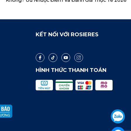
Không? Ưu Nhược Điểm Và Đánh Giá Thực Tế 2026
KẾT NỐI VỚI ROSIERES
HÌNH THỨC THANH TOÁN