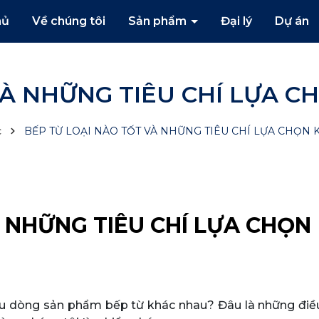
hủ
Về chúng tôi
Sản phẩm
Đại lý
Dự án
VÀ NHỮNG TIÊU CHÍ LỰA 
c
BẾP TỪ LOẠI NÀO TỐT VÀ NHỮNG TIÊU CHÍ LỰA CHỌN
 NHỮNG TIÊU CHÍ LỰA CHỌN
iều dòng sản phẩm bếp từ khác nhau? Đâu là những điều