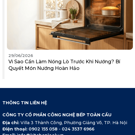
29/06/2026
Vì Sao Cần Làm Nóng Lò Trước Khi Nướng? Bí
Quyết Món Nướng Hoàn Hảo
THÔNG TIN LIÊN HỆ
CÔNG TY CỔ PHẦN CÔNG NGHỆ BẾP TOÀN CẦU
Địa chỉ:
Villa 3 Thành Công, Phường Giảng Võ, TP. Hà Nội
Điện thoại:
0902 155 058
-
024 3537 6966