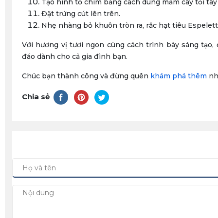
Tạo hình tổ chim bằng cách dùng mầm cây tỏi tây
Đặt trứng cút lên trên.​
Nhẹ nhàng bỏ khuôn tròn ra, rắc hạt tiêu Espelet
Với hương vị tươi ngon cùng cách trình bày sáng tạo, 
đáo dành cho cả gia đình bạn.
Chúc bạn thành công và đừng quên
khám phá thêm
nh
Chia sẻ