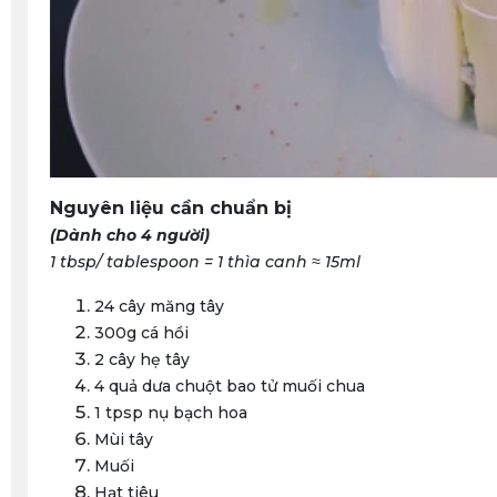
Nguyên liệu cần chuẩn bị
(Dành cho 4 người)
1 tbsp/ tablespoon = 1 thìa canh ≈ 15ml
24 cây măng tây
300g cá hồi
2 cây hẹ tây
4 quả dưa chuột bao tử muối chua
1 tpsp nụ bạch hoa
Mùi tây
Muối
Hạt tiêu