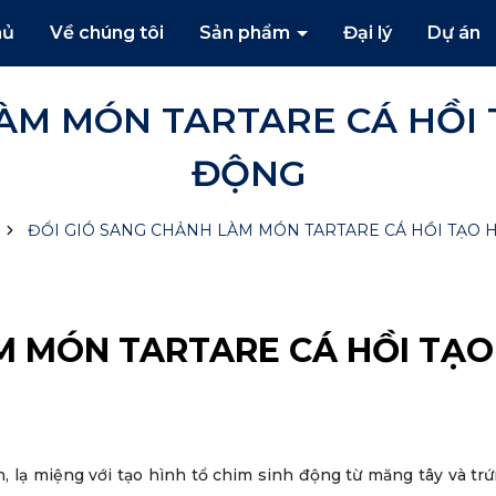
hủ
Về chúng tôi
Sản phẩm
Đại lý
Dự án
ÀM MÓN TARTARE CÁ HỒI 
ĐỘNG
ĐỔI GIÓ SANG CHẢNH LÀM MÓN TARTARE CÁ HỒI TẠO 
M MÓN TARTARE CÁ HỒI TẠO
, lạ miệng với tạo hình tổ chim sinh động từ măng tây và tr