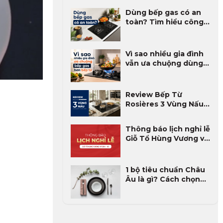
Dùng bếp gas có an
toàn? Tìm hiểu công
nghệ tự ngắt an toàn
của bếp gas
Vì sao nhiều gia đình
vẫn ưa chuộng dùng
bếp gas hơn bếp từ?
Review Bếp Từ
Rosières 3 Vùng Nấu
Có Tốt Không? Ưu
Nhược Điểm Và Đánh
Thông báo lịch nghỉ lễ
Giá Thực Tế 2026
Giỗ Tổ Hùng Vương và
30/4 - 1/5 năm 2026
1 bộ tiêu chuẩn Châu
Âu là gì? Cách chọn
máy rửa bát phù hợp
gia đình Việt