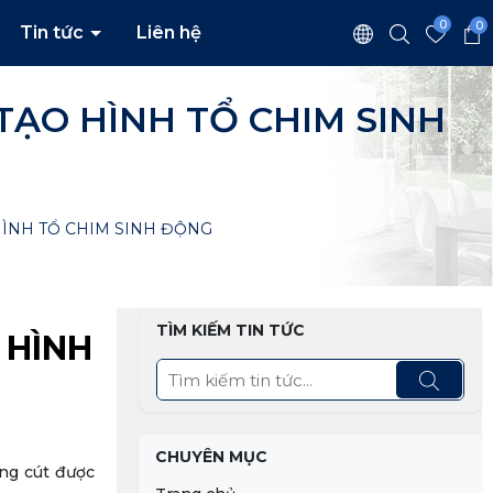
0
0
Tin tức
Liên hệ
TẠO HÌNH TỔ CHIM SINH
HÌNH TỔ CHIM SINH ĐỘNG
TÌM KIẾM TIN TỨC
 HÌNH
CHUYÊN MỤC
ứng cút được